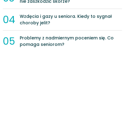
nie zaszkodzić skórze?
04
Wzdęcia i gazy u seniora. Kiedy to sygnał
choroby jelit?
05
Problemy z nadmiernym poceniem się. Co
pomaga seniorom?