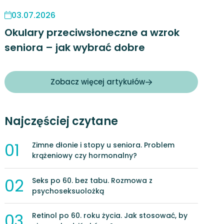
03.07.2026
Okulary przeciwsłoneczne a wzrok
seniora – jak wybrać dobre
Zobacz więcej artykułów
Najczęściej czytane
01
Zimne dłonie i stopy u seniora. Problem
krążeniowy czy hormonalny?
02
Seks po 60. bez tabu. Rozmowa z
psychoseksuolożką
03
Retinol po 60. roku życia. Jak stosować, by