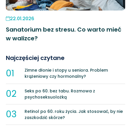
22.01.2026
Sanatorium bez stresu. Co warto mieć
w walizce?
Najczęściej czytane
01
Zimne dłonie i stopy u seniora. Problem
krążeniowy czy hormonalny?
02
Seks po 60. bez tabu. Rozmowa z
psychoseksuolożką
03
Retinol po 60. roku życia. Jak stosować, by nie
zaszkodzić skórze?