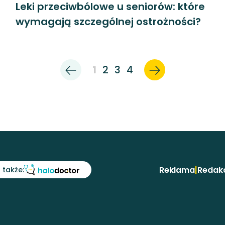
Leki przeciwbólowe u seniorów: które
wymagają szczególnej ostrożności?
1
2
3
4
Reklama
|
Redak
 także: