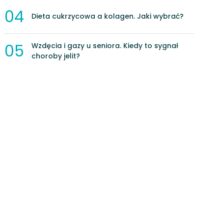
04
Dieta cukrzycowa a kolagen. Jaki wybrać?
05
Wzdęcia i gazy u seniora. Kiedy to sygnał
choroby jelit?