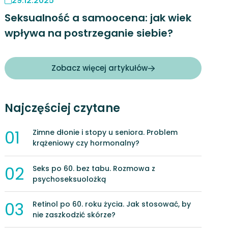
29.12.2025
Seksualność a samoocena: jak wiek
wpływa na postrzeganie siebie?
Zobacz więcej artykułów
Najczęściej czytane
01
Zimne dłonie i stopy u seniora. Problem
krążeniowy czy hormonalny?
02
Seks po 60. bez tabu. Rozmowa z
psychoseksuolożką
03
Retinol po 60. roku życia. Jak stosować, by
nie zaszkodzić skórze?