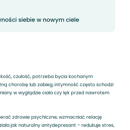
ności siebie w nowym ciele
liskość, czułość, potrzeba bycia kochanym
żną chorobę lub zabieg, intymność często schodzi
 zmiany w wyglądzie ciała czy lęk przed nawrotem
rać zdrowie psychiczne, wzmacniać relację
ała jak naturalny antydepresant – redukuje stres,