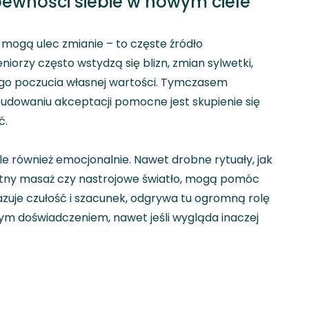
ewności siebie w nowym ciele
 mogą ulec zmianie – to częste źródło
niorzy często wstydzą się blizn, zmian sylwetki,
ego poczucia własnej wartości. Tymczasem
 budowaniu akceptacji pomocne jest skupienie się
ć.
ale również emocjonalnie. Nawet drobne rytuały, jak
ikatny masaż czy nastrojowe światło, mogą pomóc
azuje czułość i szacunek, odgrywa tu ogromną rolę
nym doświadczeniem, nawet jeśli wygląda inaczej