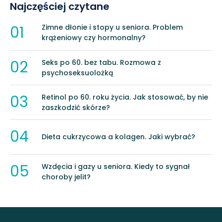
Najczęściej czytane
01
Zimne dłonie i stopy u seniora. Problem
krążeniowy czy hormonalny?
02
Seks po 60. bez tabu. Rozmowa z
psychoseksuolożką
03
Retinol po 60. roku życia. Jak stosować, by nie
zaszkodzić skórze?
04
Dieta cukrzycowa a kolagen. Jaki wybrać?
05
Wzdęcia i gazy u seniora. Kiedy to sygnał
choroby jelit?