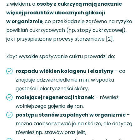
z wiekiem, a
osoby z cukrzycą mają znacznie
więcej produktów ubocznych glikacji
w organizmie
, co przekłada się zarówno na ryzyko
powikłań cukrzycowych (np. stopy cukrzycowej),
jak i przyspieszone procesy starzeniowe [2].
Zbyt wysokie spożywanie cukru prowadzi do:
rozpadu włókien kolagenu i elastyny
– co
znajduje odzwierciedlenie m.in. w spadku
gęstości i elastyczności skóry,
malejącej regeneracji tkanek
– również
wolniejszego gojenia się ran,
postępu stanów zapalnych w organizmie
–
można zaobserwować je na skórze, ale dotyczą
również np. stawów oraz jelit,