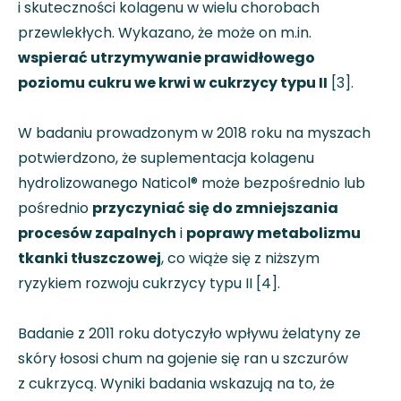
i skuteczności kolagenu w wielu chorobach
przewlekłych. Wykazano, że może on m.in.
wspierać utrzymywanie prawidłowego
poziomu cukru we krwi w cukrzycy typu II
[3].
W badaniu prowadzonym w 2018 roku na myszach
potwierdzono, że suplementacja kolagenu
hydrolizowanego Naticol® może bezpośrednio lub
pośrednio
przyczyniać się do zmniejszania
procesów zapalnych
i
poprawy metabolizmu
tkanki tłuszczowej
, co wiąże się z niższym
ryzykiem rozwoju cukrzycy typu II [4].
Badanie z 2011 roku dotyczyło wpływu żelatyny ze
skóry łososi chum na gojenie się ran u szczurów
z cukrzycą. Wyniki badania wskazują na to, że