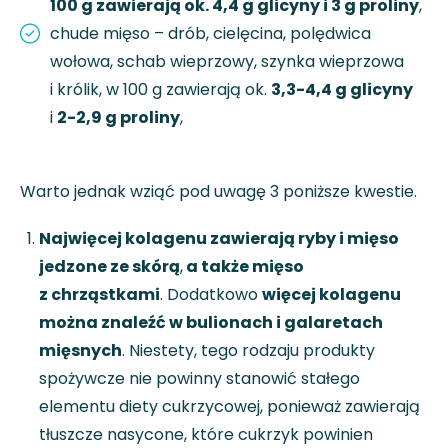
100 g zawierają
ok. 4,4 g glicyny i 3 g proliny
,
chude mięso – drób, cielęcina, polędwica
wołowa, schab wieprzowy, szynka wieprzowa
i królik, w 100 g zawierają ok.
3,3-4,4 g
glicyny
i
2-2,9 g proliny
,
Warto jednak wziąć pod uwagę 3 poniższe kwestie.
Najwięcej kolagenu zawierają ryby i mięso
jedzone ze skórą
,
a także mięso
z chrząstkami
. Dodatkowo
więcej kolagenu
można znaleźć w bulionach i galaretach
mięsnych
. Niestety, tego rodzaju produkty
spożywcze nie powinny stanowić stałego
elementu diety cukrzycowej, ponieważ zawierają
tłuszcze nasycone, które cukrzyk powinien