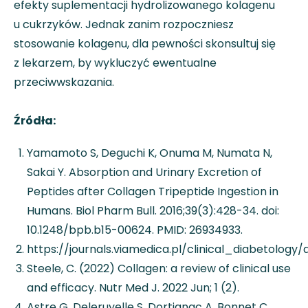
efekty suplementacji hydrolizowanego kolagenu
u cukrzyków. Jednak zanim rozpoczniesz
stosowanie kolagenu, dla pewności skonsultuj się
z lekarzem, by wykluczyć ewentualne
przeciwwskazania.
Źródła:
Yamamoto S, Deguchi K, Onuma M, Numata N,
Sakai Y. Absorption and Urinary Excretion of
Peptides after Collagen Tripeptide Ingestion in
Humans. Biol Pharm Bull. 2016;39(3):428-34. doi:
10.1248/bpb.b15-00624. PMID: 26934933.
https://journals.viamedica.pl/clinical_diabetology/
Steele, C. (2022) Collagen: a review of clinical use
and efficacy. Nutr Med J. 2022 Jun; 1 (2).
Astre G, Deleruyelle S, Dortignac A, Bonnet C,