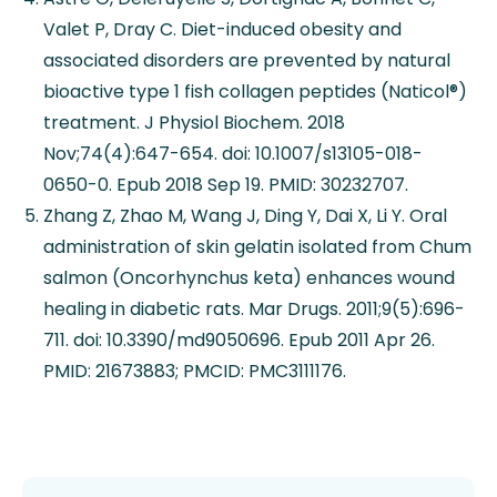
Valet P, Dray C. Diet-induced obesity and
associated disorders are prevented by natural
bioactive type 1 fish collagen peptides (Naticol®)
treatment. J Physiol Biochem. 2018
Nov;74(4):647-654. doi: 10.1007/s13105-018-
0650-0. Epub 2018 Sep 19. PMID: 30232707.
Zhang Z, Zhao M, Wang J, Ding Y, Dai X, Li Y. Oral
administration of skin gelatin isolated from Chum
salmon (Oncorhynchus keta) enhances wound
healing in diabetic rats. Mar Drugs. 2011;9(5):696-
711. doi: 10.3390/md9050696. Epub 2011 Apr 26.
PMID: 21673883; PMCID: PMC3111176.